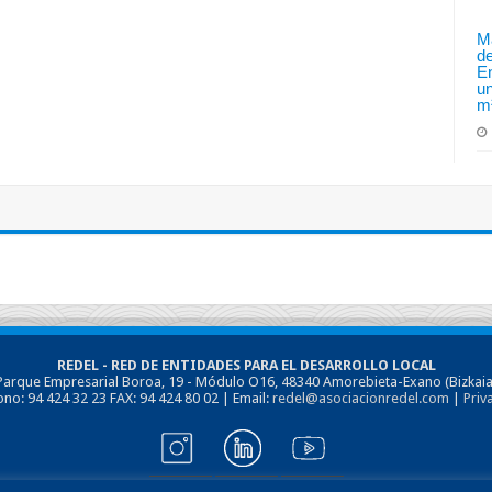
Ma
de
En
u
m
REDEL - RED DE ENTIDADES PARA EL DESARROLLO LOCAL
Parque Empresarial Boroa, 19 - Módulo O16, 48340 Amorebieta-Exano (Bizkaia
ono: 94 424 32 23 FAX: 94 424 80 02 | Email:
redel@asociacionredel.com
|
Priv