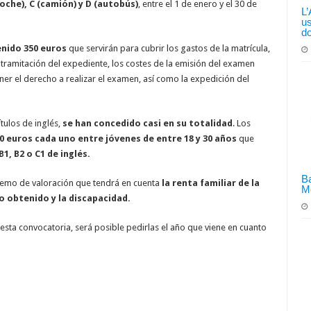
coche), C (camión) y D (autobús)
, entre el 1 de enero y el 30 de
L’
us
d
enido 350 euros
que servirán para cubrir los gastos de la matrícula,
e tramitación del expediente, los costes de la emisión del examen
ner el derecho a realizar el examen, así como la expedición del
tulos de inglés,
se han concedido casi en su totalidad
. Los
0 euros cada uno entre jóvenes de entre 18 y 30 años
que
B1, B2 o C1 de inglés.
Ba
aremo de valoración que tendrá en cuenta
la renta familiar de la
Me
lo obtenido y la discapacidad.
 esta convocatoria, será posible pedirlas el año que viene en cuanto