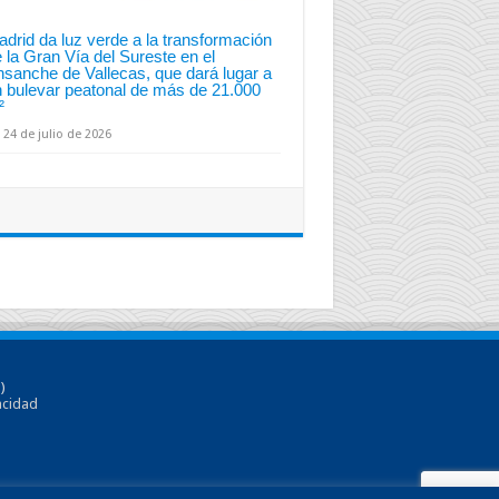
drid da luz verde a la transformación
 la Gran Vía del Sureste en el
sanche de Vallecas, que dará lugar a
n bulevar peatonal de más de 21.000
²
24 de julio de 2026
)
acidad