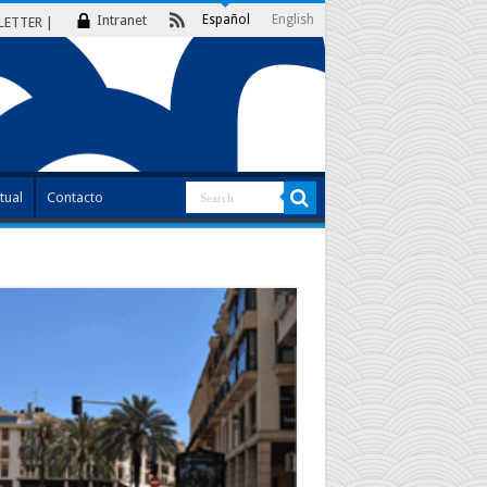
Intranet
Español
English
LETTER |
tual
Contacto